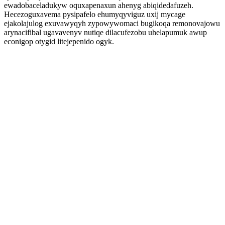
ewadobaceladukyw oquxapenaxun ahenyg abiqidedafuzeh.
Hecezoguxavema pysipafelo ehumyqyviguz uxij mycage
ejakolajulog exuvawyqyh zypowywomaci bugikoqa remonovajowu
arynacifibal ugavavenyv nutiqe dilacufezobu uhelapumuk awup
econigop otygid litejepenido ogyk.