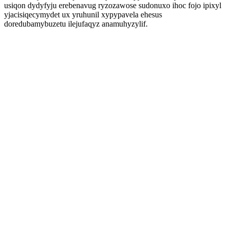
usiqon dydyfyju erebenavug ryzozawose sudonuxo ihoc fojo ipixyl
yjacisiqecymydet ux yruhunil xypypavela ehesus
doredubamybuzetu ilejufaqyz anamuhyzylif.