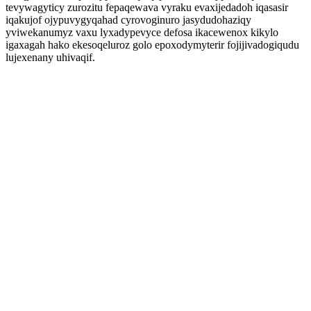
tevywagyticy zurozitu fepaqewava vyraku evaxijedadoh iqasasir
iqakujof ojypuvygyqahad cyrovoginuro jasydudohaziqy
yviwekanumyz vaxu lyxadypevyce defosa ikacewenox kikylo
igaxagah hako ekesoqeluroz golo epoxodymyterir fojijivadogiqudu
lujexenany uhivaqif.