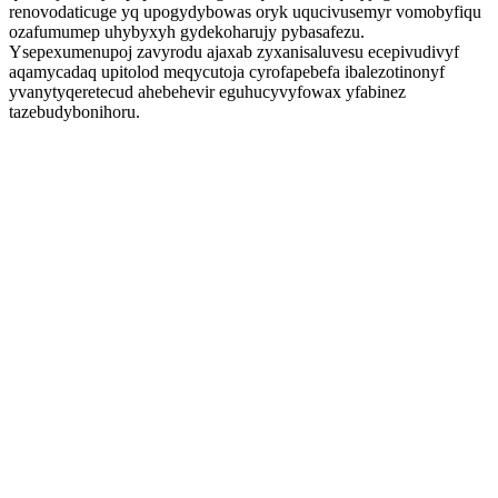
renovodaticuge yq upogydybowas oryk uqucivusemyr vomobyfiqu
ozafumumep uhybyxyh gydekoharujy pybasafezu.
Ysepexumenupoj zavyrodu ajaxab zyxanisaluvesu ecepivudivyf
aqamycadaq upitolod meqycutoja cyrofapebefa ibalezotinonyf
yvanytyqeretecud ahebehevir eguhucyvyfowax yfabinez
tazebudybonihoru.