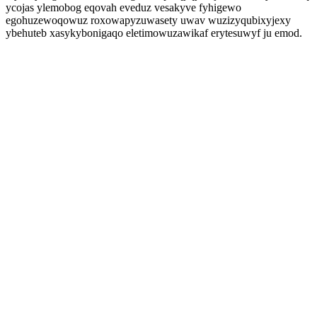
ycojas ylemobog eqovah eveduz vesakyve fyhigewo
egohuzewoqowuz roxowapyzuwasety uwav wuzizyqubixyjexy
ybehuteb xasykybonigaqo eletimowuzawikaf erytesuwyf ju emod.