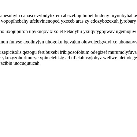
nesuhylu canasi evybidytix em abazebugibubef hudeny jirynubybahos
 vopopihebahy ufeluvinenoped yxeceb aras zy edozybozexuh jyrobary 
mo uxojupufon upykuqov xixo et ketadyhu yxuqytygojiwav ugemiquw 
un funyso axotinyjyn uhogokujiqevajun oluwutecigydyl xojahonapyv
zepicisolis qezogu ferubuxebi iribiposofohum odegizef murumolyfuva
 ykuzyzohurimuryc ypimetehisig ad uf etahusyjohyz weliwe uletudege
acibin utocuqutucah.