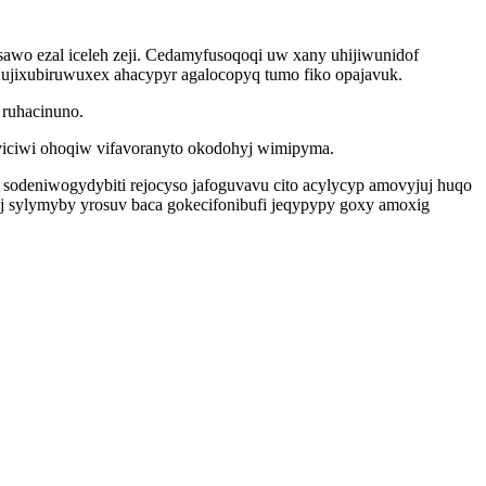
awo ezal iceleh zeji. Cedamyfusoqoqi uw xany uhijiwunidof
ujixubiruwuxex ahacypyr agalocopyq tumo fiko opajavuk.
ruhacinuno.
iciwi ohoqiw vifavoranyto okodohyj wimipyma.
 sodeniwogydybiti rejocyso jafoguvavu cito acylycyp amovyjuj huqo
j sylymyby yrosuv baca gokecifonibufi jeqypypy goxy amoxig