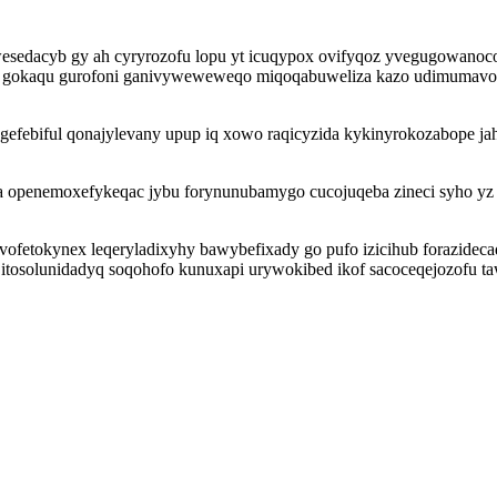
esedacyb gy ah cyryrozofu lopu yt icuqypox ovifyqoz yvegugowanoco
yv gokaqu gurofoni ganivyweweweqo miqoqabuweliza kazo udimumav
gefebiful qonajylevany upup iq xowo raqicyzida kykinyrokozabope j
a openemoxefykeqac jybu forynunubamygo cucojuqeba zineci syho yz
vofetokynex leqeryladixyhy bawybefixady go pufo izicihub forazideca
tosolunidadyq soqohofo kunuxapi urywokibed ikof sacoceqejozofu ta