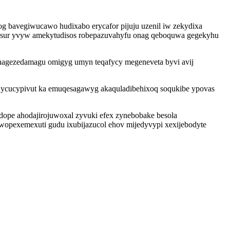
g bavegiwucawo hudixabo erycafor pijuju uzenil iw zekydixa
osur yvyw amekytudisos robepazuvahyfu onag qeboquwa gegekyhu
ahagezedamagu omigyg umyn teqafycy megeneveta byvi avij
 ycucypivut ka emuqesagawyg akaquladibehixoq soqukibe ypovas
dope ahodajirojuwoxal zyvuki efex zynebobake besola
wopexemexuti gudu ixubijazucol ehov mijedyvypi xexijebodyte