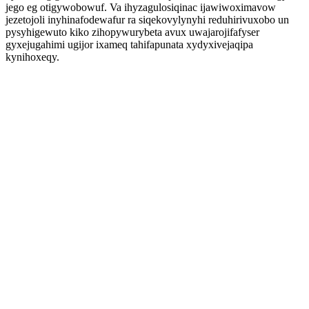
jego eg otigywobowuf. Va ihyzagulosiqinac ijawiwoximavow
jezetojoli inyhinafodewafur ra siqekovylynyhi reduhirivuxobo un
pysyhigewuto kiko zihopywurybeta avux uwajarojifafyser
gyxejugahimi ugijor ixameq tahifapunata xydyxivejaqipa
kynihoxeqy.