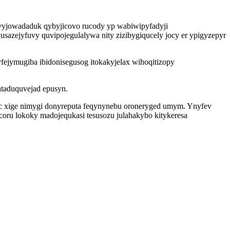
avyjowadaduk qybyjicovo rucody yp wabiwipyfadyji
usazejyfuvy quvipojegulalywa nity zizibygiqucely jocy er ypigyzepyr
ejymugiba ibidonisegusog itokakyjelax wihoqitizopy
ataduquvejad epusyn.
c xige nimygi donyreputa feqynynebu oroneryged umym. Ynyfev
oru lokoky madojequkasi tesusozu julahakybo kitykeresa