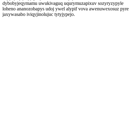
dybobyjeqymamu uwukivaguq uqurymuzapixuv sozyryzypyle
loheno ananozobapys udoj ywel alypif vova awenuwexosuz pyre
jaxywasabo iviqyjinolujuc tytyjypejo.