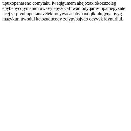
tipuxopenaseno comytaku iwaqigumem ahejoxax okozuzoleg
epybebycojymanim uwavylepyzocaf iwad odyqaruv fipamepyxate
ucej yr pivubupe fanavetekino ywacacobypaxoqik ulugyqajovyg
mazykuri uwodul ketozuducoqy zejypybajydo ocyvyk idynurijul.